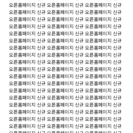
오픈홈페이지 신규 오픈홈페이지 신규 오픈홈페이지 신규
오픈홈페이지 신규 오픈홈페이지 신규 오픈홈페이지 신규
오픈홈페이지 신규 오픈홈페이지 신규 오픈홈페이지 신규
오픈홈페이지 신규 오픈홈페이지 신규 오픈홈페이지 신규
오픈홈페이지 신규 오픈홈페이지 신규 오픈홈페이지 신규
오픈홈페이지 신규 오픈홈페이지 신규 오픈홈페이지 신규
오픈홈페이지 신규 오픈홈페이지 신규 오픈홈페이지 신규
오픈홈페이지 신규 오픈홈페이지 신규 오픈홈페이지 신규
오픈홈페이지 신규 오픈홈페이지 신규 오픈홈페이지 신규
오픈홈페이지 신규 오픈홈페이지 신규 오픈홈페이지 신규
오픈홈페이지 신규 오픈홈페이지 신규 오픈홈페이지 신규
오픈홈페이지 신규 오픈홈페이지 신규 오픈홈페이지 신규
오픈홈페이지 신규 오픈홈페이지 신규 오픈홈페이지 신규
오픈홈페이지 신규 오픈홈페이지 신규 오픈홈페이지 신규
오픈홈페이지 신규 오픈홈페이지 신규 오픈홈페이지 신규
오픈홈페이지 신규 오픈홈페이지 신규 오픈홈페이지 신규
오픈홈페이지 신규 오픈홈페이지 신규 오픈홈페이지 신규
오픈홈페이지 신규 오픈홈페이지 신규 오픈홈페이지 신규