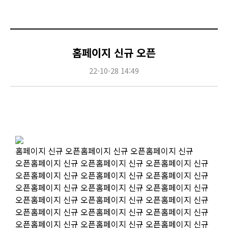
홈페이지 신규 오픈
22-10-28 14:49
Content
홈페이지 신규 오픈홈페이지 신규 오픈홈페이지 신규
오픈홈페이지 신규 오픈홈페이지 신규 오픈홈페이지 신규
오픈홈페이지 신규 오픈홈페이지 신규 오픈홈페이지 신규
오픈홈페이지 신규 오픈홈페이지 신규 오픈홈페이지 신규
오픈홈페이지 신규 오픈홈페이지 신규 오픈홈페이지 신규
오픈홈페이지 신규 오픈홈페이지 신규 오픈홈페이지 신규
오픈홈페이지 신규 오픈홈페이지 신규 오픈홈페이지 신규