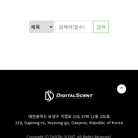
대전광역시 유성구 가정로 218, ETRI 11동 201호
218, Gajeong-ro, Yuseong-gu, Daejeon, Republic of Korea
Copyright ⓒ DIGITALSCENT. All Rights Reserved.