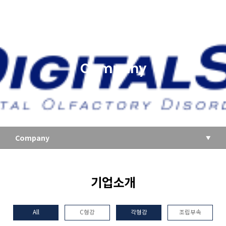
Company
Company
기업소개
All
C형강
각형강
조립부속